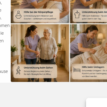
,
e
.
ahmen
ie
en
ause